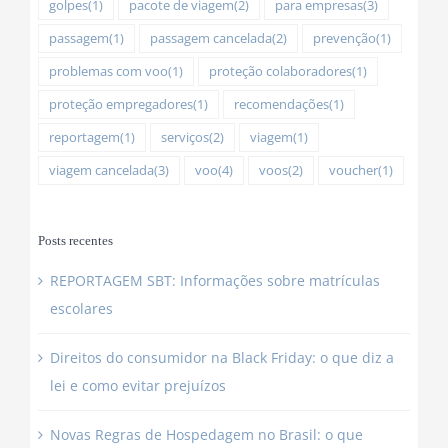
golpes
(1)
pacote de viagem
(2)
para empresas
(3)
passagem
(1)
passagem cancelada
(2)
prevenção
(1)
problemas com voo
(1)
proteção colaboradores
(1)
proteção empregadores
(1)
recomendações
(1)
reportagem
(1)
serviços
(2)
viagem
(1)
viagem cancelada
(3)
voo
(4)
voos
(2)
voucher
(1)
Posts recentes
REPORTAGEM SBT: Informações sobre matrículas
escolares
Direitos do consumidor na Black Friday: o que diz a
lei e como evitar prejuízos
Novas Regras de Hospedagem no Brasil: o que