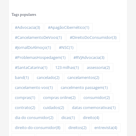
Tags populares
#Advocacia
(3)
#ApagãoCibernético
(1)
#CancelamentoDeVoos
(1)
#DireitoDoConsumidor
(3)
#JornalDoAlmoço
(1)
#NSC
(1)
#ProblemasHospedagem
(1)
#RVJAdvocacia
(3)
#SantaCatarina
(1)
123 milhas
(1)
assessoria
(2)
band
(1)
cancelado
(2)
cancelamentos
(2)
cancelamento voo
(1)
cancelmento passagem
(1)
compras
(1)
compras online
(2)
consumidor
(2)
contrato
(2)
cuidados
(2)
datas comemorativas
(1)
dia do consumidor
(2)
dicas
(1)
direito
(4)
direito-do-consumidor
(8)
direitos
(2)
entrevista
(4)