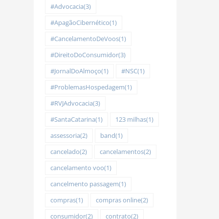
#Advocacia
(3)
#ApagãoCibernético
(1)
#CancelamentoDeVoos
(1)
#DireitoDoConsumidor
(3)
#JornalDoAlmoço
(1)
#NSC
(1)
#ProblemasHospedagem
(1)
#RVJAdvocacia
(3)
#SantaCatarina
(1)
123 milhas
(1)
assessoria
(2)
band
(1)
cancelado
(2)
cancelamentos
(2)
cancelamento voo
(1)
cancelmento passagem
(1)
compras
(1)
compras online
(2)
consumidor
(2)
contrato
(2)