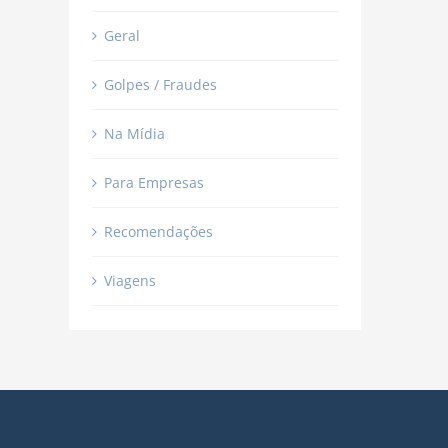
Geral
Golpes / Fraudes
Na Mídia
Para Empresas
Recomendações
Viagens