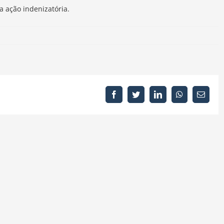
a ação indenizatória.
Facebook
Twitter
LinkedIn
WhatsApp
E-
mail